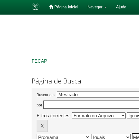
Página inicial
Navegar
Ajuda
Skip
navigation
FECAP
Página de Busca
Buscar em:
por
Filtros correntes: