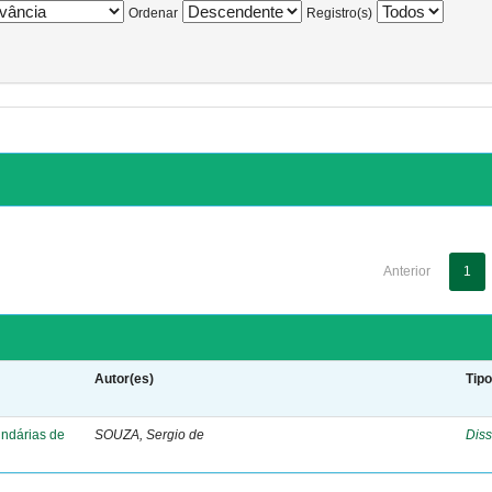
Ordenar
Registro(s)
Anterior
1
Autor(es)
Tip
undárias de
SOUZA, Sergio de
Diss