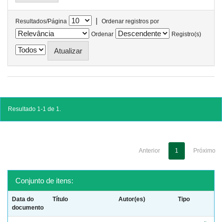
|
Resultados/Página
Ordenar registros por
Ordenar
Registro(s)
Resultado 1-1 de 1.
Anterior
1
Próximo
Conjunto de itens:
Data do
Título
Autor(es)
Tipo
documento