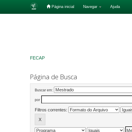
Página inicial
Navegar
Ajuda
Skip
navigation
FECAP
Página de Busca
Buscar em:
por
Filtros correntes: