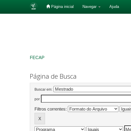
Página inicial
Navegar
Ajuda
Skip
navigation
FECAP
Página de Busca
Buscar em:
por
Filtros correntes: