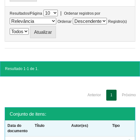
|
Resultados/Página
Ordenar registros por
Ordenar
Registro(s)
Resultado 1-1 de 1.
Anterior
1
Próximo
Conjunto de itens:
Data do
Título
Autor(es)
Tipo
documento