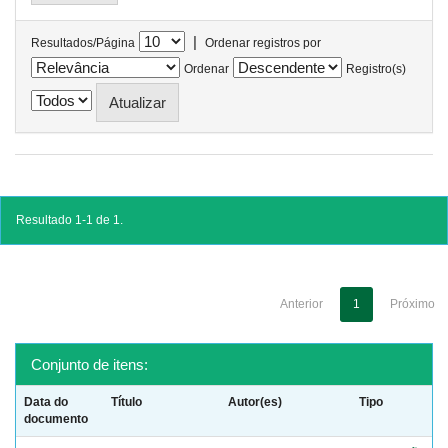
|
Resultados/Página
Ordenar registros por
Ordenar
Registro(s)
Resultado 1-1 de 1.
Anterior
1
Próximo
Conjunto de itens:
Data do
Título
Autor(es)
Tipo
documento