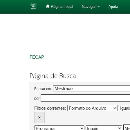
Página inicial
Navegar
Ajuda
Skip
navigation
FECAP
Página de Busca
Buscar em:
por
Filtros correntes: