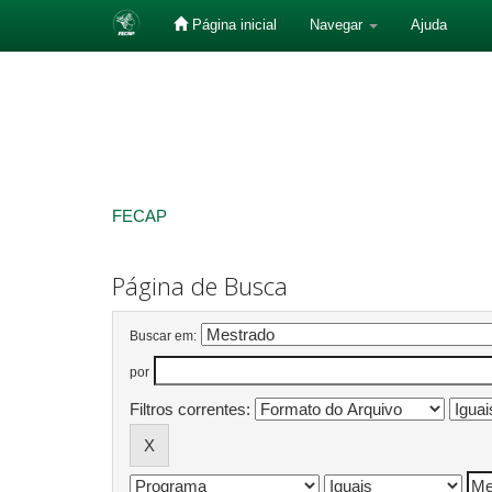
Página inicial
Navegar
Ajuda
Skip
navigation
FECAP
Página de Busca
Buscar em:
por
Filtros correntes: