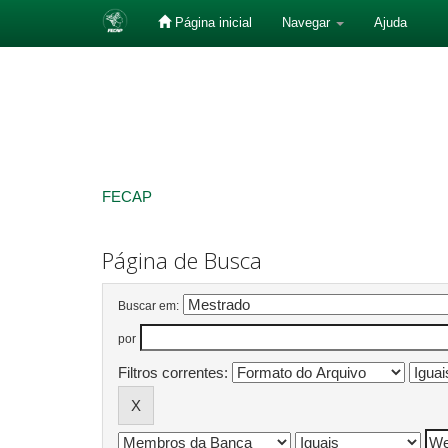
Página inicial
Navegar
Ajuda
Skip
navigation
FECAP
Página de Busca
Buscar em:
por
Filtros correntes: