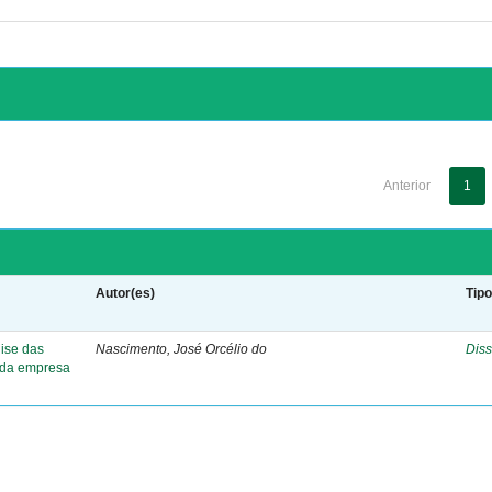
Anterior
1
Autor(es)
Tip
lise das
Nascimento, José Orcélio do
Diss
s da empresa