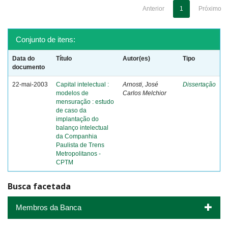
Anterior
1
Próximo
Conjunto de itens:
Data do
Título
Autor(es)
Tipo
documento
22-mai-2003
Capital intelectual :
Arnosti, José
Dissertação
modelos de
Carlos Melchior
mensuração : estudo
de caso da
implantação do
balanço intelectual
da Companhia
Paulista de Trens
Metropolitanos -
CPTM
Busca facetada
Membros da Banca