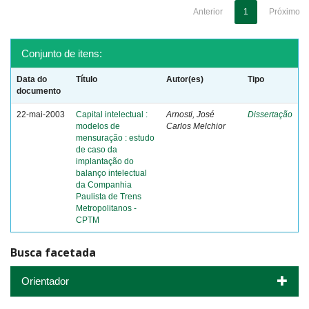
Anterior
1
Próximo
Conjunto de itens:
Data do
Título
Autor(es)
Tipo
documento
22-mai-2003
Capital intelectual :
Arnosti, José
Dissertação
modelos de
Carlos Melchior
mensuração : estudo
de caso da
implantação do
balanço intelectual
da Companhia
Paulista de Trens
Metropolitanos -
CPTM
Busca facetada
Orientador