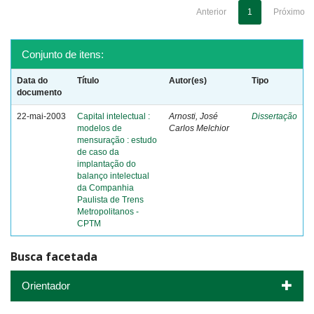
Anterior
1
Próximo
Conjunto de itens:
Data do
Título
Autor(es)
Tipo
documento
22-mai-2003
Capital intelectual :
Arnosti, José
Dissertação
modelos de
Carlos Melchior
mensuração : estudo
de caso da
implantação do
balanço intelectual
da Companhia
Paulista de Trens
Metropolitanos -
CPTM
Busca facetada
Orientador