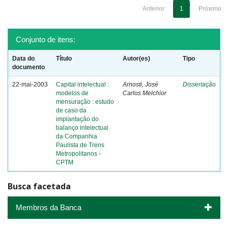
Anterior
1
Próximo
Conjunto de itens:
Data do
Título
Autor(es)
Tipo
documento
22-mai-2003
Capital intelectual :
Arnosti, José
Dissertação
modelos de
Carlos Melchior
mensuração : estudo
de caso da
implantação do
balanço intelectual
da Companhia
Paulista de Trens
Metropolitanos -
CPTM
Busca facetada
Membros da Banca