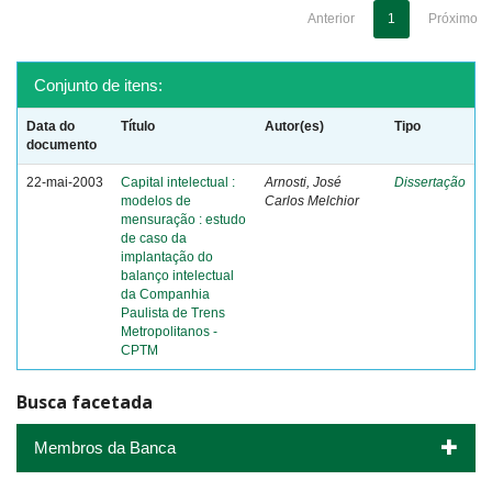
Anterior
1
Próximo
Conjunto de itens:
Data do
Título
Autor(es)
Tipo
documento
22-mai-2003
Capital intelectual :
Arnosti, José
Dissertação
modelos de
Carlos Melchior
mensuração : estudo
de caso da
implantação do
balanço intelectual
da Companhia
Paulista de Trens
Metropolitanos -
CPTM
Busca facetada
Membros da Banca