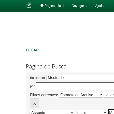
Página inicial
Navegar
Ajuda
Skip
navigation
FECAP
Página de Busca
Buscar em:
por
Filtros correntes: