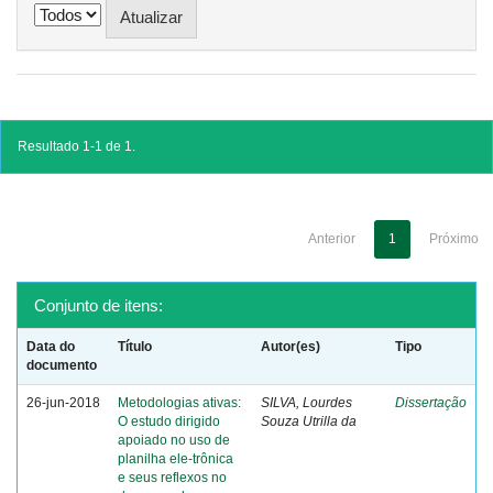
Resultado 1-1 de 1.
Anterior
1
Próximo
Conjunto de itens:
Data do
Título
Autor(es)
Tipo
documento
26-jun-2018
Metodologias ativas:
SILVA, Lourdes
Dissertação
O estudo dirigido
Souza Utrilla da
apoiado no uso de
planilha ele-trônica
e seus reflexos no