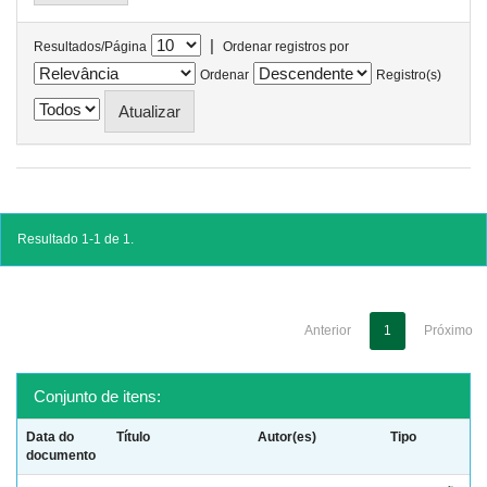
|
Resultados/Página
Ordenar registros por
Ordenar
Registro(s)
Resultado 1-1 de 1.
Anterior
1
Próximo
Conjunto de itens:
Data do
Título
Autor(es)
Tipo
documento