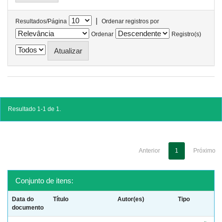
|
Resultados/Página
Ordenar registros por
Ordenar
Registro(s)
Resultado 1-1 de 1.
Anterior
1
Próximo
Conjunto de itens:
Data do
Título
Autor(es)
Tipo
documento