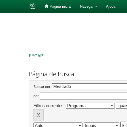
Página inicial
Navegar
Ajuda
Skip
navigation
FECAP
Página de Busca
Buscar em:
por
Filtros correntes: