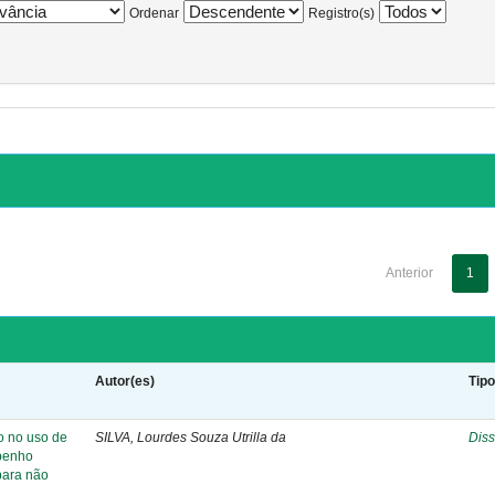
Ordenar
Registro(s)
Anterior
1
Autor(es)
Tip
o no uso de
SILVA, Lourdes Souza Utrilla da
Diss
mpenho
para não