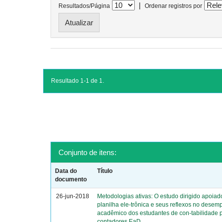
|
Resultados/Página
Ordenar registros por
Resultado 1-1 de 1.
Conjunto de itens:
Data do
Título
documento
26-jun-2018
Metodologias ativas: O estudo dirigido apoiad
planilha ele-trônica e seus reflexos no dese
acadêmico dos estudantes de con-tabilidade 
contadores EaD