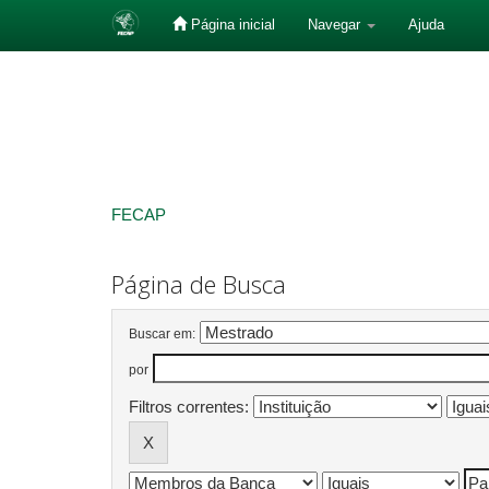
Página inicial
Navegar
Ajuda
Skip
navigation
FECAP
Página de Busca
Buscar em:
por
Filtros correntes: