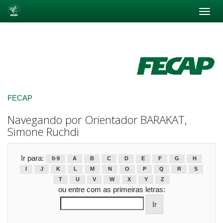
Skip
navigation
FECAP
Navegando por Orientador BARAKAT,
Simone Ruchdi
Ir para:
0-9
A
B
C
D
E
F
G
H
I
J
K
L
M
N
O
P
Q
R
S
T
U
V
W
X
Y
Z
ou entre com as primeiras letras: