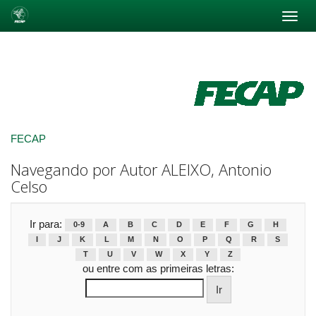
Skip
navigation
FECAP
Navegando por Autor ALEIXO, Antonio
Celso
Ir para:
0-9
A
B
C
D
E
F
G
H
I
J
K
L
M
N
O
P
Q
R
S
T
U
V
W
X
Y
Z
ou entre com as primeiras letras: