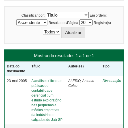
Classificar por:
Em ordem:
Resultados/Página
Registro(s):
Mostrando resultados 1 a 1 de 1
Data do
Título
Autor(es)
Tipo
documento
23-mai-2005
A análise crítica das
ALEIXO, Antonio
Dissertação
práticas de
Celso
contabilidade
gerencial : um
estudo exploratório
nas pequenas e
médias empresas
da indústria de
calçados de Jaú-SP