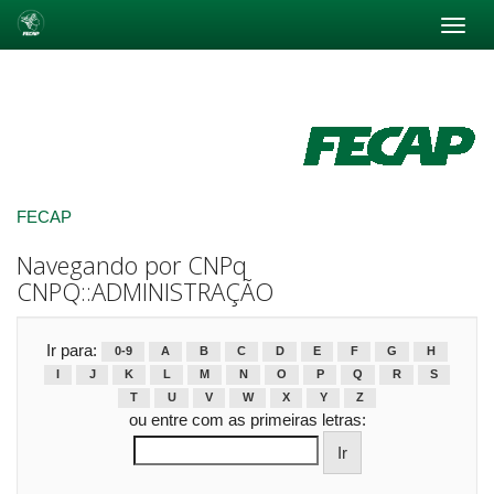
Skip
navigation
FECAP
Navegando por CNPq
CNPQ::ADMINISTRAÇÃO
Ir para:
0-9
A
B
C
D
E
F
G
H
I
J
K
L
M
N
O
P
Q
R
S
T
U
V
W
X
Y
Z
ou entre com as primeiras letras: