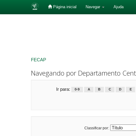
Página inicial
Navegar
Ajuda
Skip
navigation
FECAP
Navegando por Departamento Centro
Ir para:
0-9
A
B
C
D
E
Classificar por: