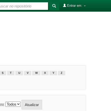
Entrar em:
S
T
U
V
W
X
Y
Z
(s):