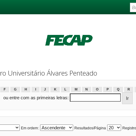
 Universitário Álvares Penteado
F
G
H
I
J
K
L
M
N
O
P
Q
R
ou entre com as primeiras letras:
Em ordem:
Resultados/Página
Registro