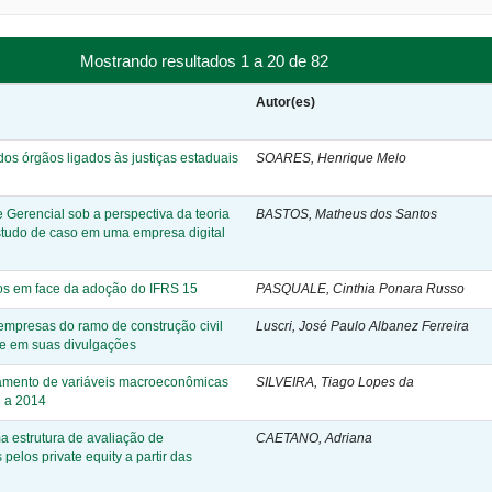
Mostrando resultados 1 a 20 de 82
Autor(es)
s órgãos ligados às justiças estaduais
SOARES, Henrique Melo
 Gerencial sob a perspectiva da teoria
BASTOS, Matheus dos Santos
studo de caso em uma empresa digital
rnos em face da adoção do IFRS 15
PASQUALE, Cinthia Ponara Russo
empresas do ramo de construção civil
Luscri, José Paulo Albanez Ferreira
de em suas divulgações
tamento de variáveis macroeconômicas
SILVEIRA, Tiago Lopes da
6 a 2014
a estrutura de avaliação de
CAETANO, Adriana
elos private equity a partir das