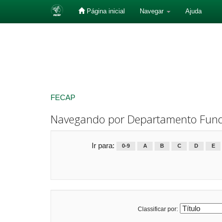
Página inicial
Navegar
Ajuda
Skip
navigation
FECAP
Navegando por Departamento Funda
Ir para:
0-9
A
B
C
D
E
Classificar por: