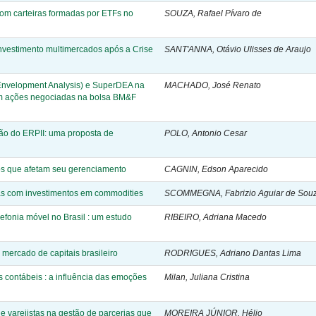
om carteiras formadas por ETFs no
SOUZA, Rafael Pívaro de
vestimento multimercados após a Crise
SANT'ANNA, Otávio Ulisses de Araujo
Envelopment Analysis) e SuperDEA na
MACHADO, José Renato
 em ações negociadas na bolsa BM&F
ão do ERPII: uma proposta de
POLO, Antonio Cesar
rnos que afetam seu gerenciamento
CAGNIN, Edson Aparecido
as com investimentos em commodities
SCOMMEGNA, Fabrizio Aguiar de Sou
lefonia móvel no Brasil : um estudo
RIBEIRO, Adriana Macedo
mercado de capitais brasileiro
RODRIGUES, Adriano Dantas Lima
 contábeis : a influência das emoções
Milan, Juliana Cristina
s e varejistas na gestão de parcerias que
MOREIRA JÚNIOR, Hélio