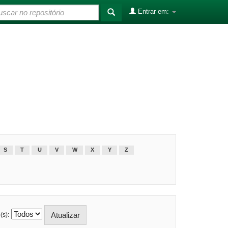
Entrar em:
S
T
U
V
W
X
Y
Z
(s):