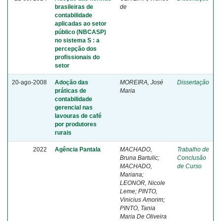
brasileiras de
de
contabilidade
aplicadas ao setor
público (NBCASP)
no sistema S : a
percepção dos
profissionais do
setor
20-ago-2008
Adoção das
MOREIRA, José
Dissertação
práticas de
Maria
contabilidade
gerencial nas
lavouras de café
por produtores
rurais
2022
Agência Pantala
MACHADO,
Trabalho de
Bruna Bartulic;
Conclusão
MACHADO,
de Curso
Mariana;
LEONOR, Nicole
Leme; PINTO,
Vinicius Amorim;
PINTO, Tania
Maria De Oliveira