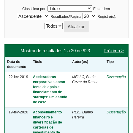
Classificar por:
Em ordem:
Resultados/Página
Registro(s):
Mostrando resultados 1 a 20 de 923
Próximo >
Data do
Título
Autor(es)
Tipo
documento
22-fev-2019
Aceleradoras
MELLO, Paulo
Dissertação
corporativas como
Cezar da Rocha
fonte de apoio e
financiamento de
startups: um estudo
de caso
19-fev-2020
Aconselhamento
REIS, Danilo
Dissertação
financeiro e
Pereira
diversificação de
carteiras de
investimento de