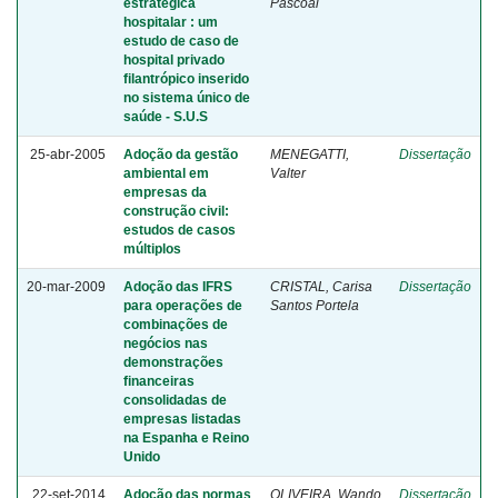
estratégica
Pascoal
hospitalar : um
estudo de caso de
hospital privado
filantrópico inserido
no sistema único de
saúde - S.U.S
25-abr-2005
Adoção da gestão
MENEGATTI,
Dissertação
ambiental em
Valter
empresas da
construção civil:
estudos de casos
múltiplos
20-mar-2009
Adoção das IFRS
CRISTAL, Carisa
Dissertação
para operações de
Santos Portela
combinações de
negócios nas
demonstrações
financeiras
consolidadas de
empresas listadas
na Espanha e Reino
Unido
22-set-2014
Adoção das normas
OLIVEIRA, Wando
Dissertação