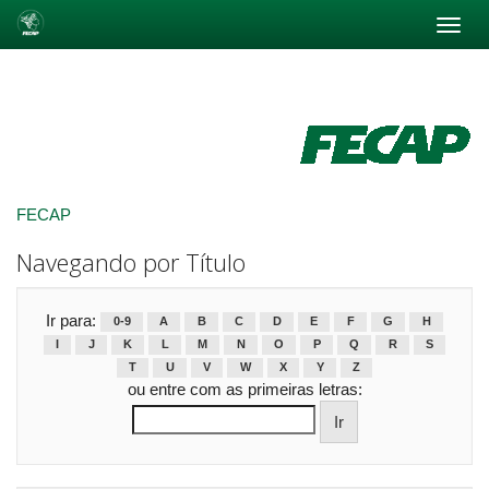
Skip
navigation
FECAP
Navegando por Título
Ir para:
0-9
A
B
C
D
E
F
G
H
I
J
K
L
M
N
O
P
Q
R
S
T
U
V
W
X
Y
Z
ou entre com as primeiras letras: