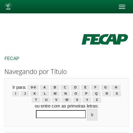
Skip
navigation
FECAP
Navegando por Título
Ir para:
0-9
A
B
C
D
E
F
G
H
I
J
K
L
M
N
O
P
Q
R
S
T
U
V
W
X
Y
Z
ou entre com as primeiras letras: