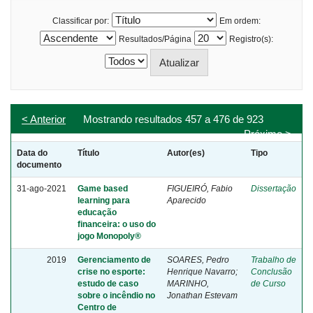
Classificar por:
Em ordem:
Resultados/Página
Registro(s):
< Anterior
Mostrando resultados 457 a 476 de 923
Próximo >
Data do
Título
Autor(es)
Tipo
documento
31-ago-2021
Game based
FIGUEIRÓ, Fabio
Dissertação
learning para
Aparecido
educação
financeira: o uso do
jogo Monopoly®
2019
Gerenciamento de
SOARES, Pedro
Trabalho de
crise no esporte:
Henrique Navarro;
Conclusão
estudo de caso
MARINHO,
de Curso
sobre o incêndio no
Jonathan Estevam
Centro de