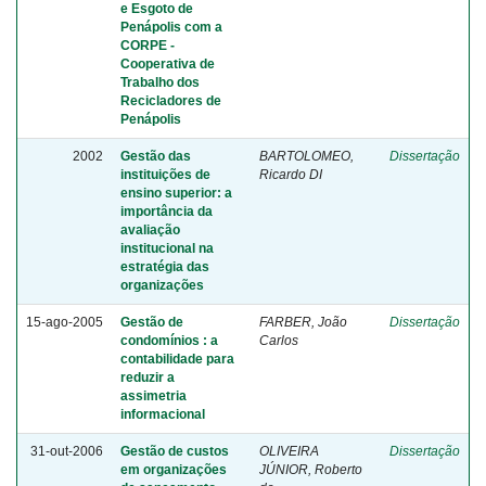
e Esgoto de
Penápolis com a
CORPE -
Cooperativa de
Trabalho dos
Recicladores de
Penápolis
2002
Gestão das
BARTOLOMEO,
Dissertação
instituições de
Ricardo DI
ensino superior: a
importância da
avaliação
institucional na
estratégia das
organizações
15-ago-2005
Gestão de
FARBER, João
Dissertação
condomínios : a
Carlos
contabilidade para
reduzir a
assimetria
informacional
31-out-2006
Gestão de custos
OLIVEIRA
Dissertação
em organizações
JÚNIOR, Roberto