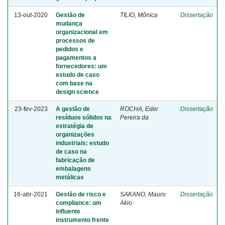
13-out-2020
Gestão de
TILIO, Mônica
Dissertação
mudança
organizacional em
processos de
pedidos e
pagamentos a
fornecedores: um
estudo de caso
com base na
design science
23-fev-2023
A gestão de
ROCHA, Eder
Dissertação
resíduos sólidos na
Pereira da
estratégia de
organizações
industriais: estudo
de caso na
fabricação de
embalagens
metálicas
16-abr-2021
Gestão de risco e
SAKANO, Mauro
Dissertação
compliance: um
Akio
influente
instrumento frente