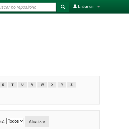
Entrar em:
S
T
U
V
W
X
Y
Z
(s):