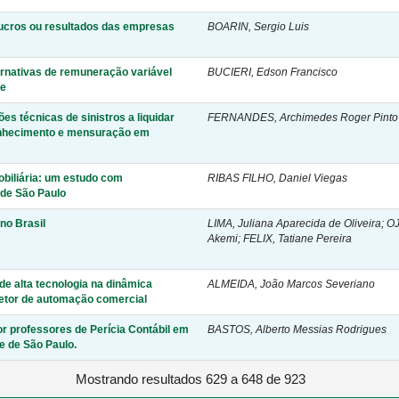
lucros ou resultados das empresas
BOARIN, Sergio Luis
ternativas de remuneração variável
BUCIERI, Edson Francisco
de
es técnicas de sinistros a liquidar
FERNANDES, Archimedes Roger Pinto
conhecimento e mensuração em
obiliária: um estudo com
RIBAS FILHO, Daniel Viegas
nde São Paulo
no Brasil
LIMA, Juliana Aparecida de Oliveira; 
Akemi; FELIX, Tatiane Pereira
de alta tecnologia na dinâmica
ALMEIDA, João Marcos Severiano
setor de automação comercial
or professores de Perícia Contábil em
BASTOS, Alberto Messias Rodrigues
e de São Paulo.
Mostrando resultados 629 a 648 de 923