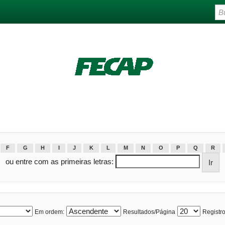
F
G
H
I
J
K
L
M
N
O
P
Q
R
ou entre com as primeiras letras:
Em ordem:
Resultados/Página
Registro