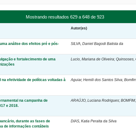
Mostrando resultados 629 a 648 de 923
Autor(es)
ma análise dos efeitos pré e pós-
SILVA, Daniel Bagodi Batista da
ulgação e fortalecimento de uma
Lucio, Mariana de Oliveira; Quinsoses,
anizações
na efetividade de políticas voltadas à
Aguiar, Hemili dos Santos Silva; Bomfi
vernamental na campanha de
ARAÚJO, Luciana Rodrigues; BOMFIM, 
017 e 2018.
bancário, durante as fases de
DIAS, Katia Peralta da Silva
a de informações contábeis