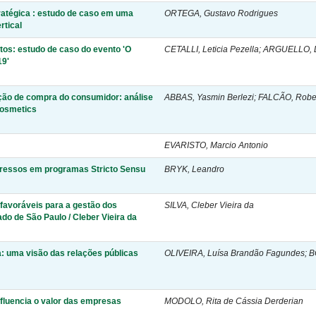
tratégica : estudo de caso em uma
ORTEGA, Gustavo Rodrigues
rtical
tos: estudo de caso do evento 'O
CETALLI, Leticia Pezella; ARGUELLO, 
19'
nção de compra do consumidor: análise
ABBAS, Yasmin Berlezi; FALCÃO, Rober
cosmetics
EVARISTO, Marcio Antonio
egressos em programas Stricto Sensu
BRYK, Leandro
) favoráveis para a gestão dos
SILVA, Cleber Vieira da
do de São Paulo / Cleber Vieira da
a: uma visão das relações públicas
OLIVEIRA, Luísa Brandão Fagundes; B
nfluencia o valor das empresas
MODOLO, Rita de Cássia Derderian