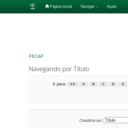
Página inicial
Navegar
Ajuda
Skip
navigation
FECAP
Navegando por Título
Ir para:
0-9
A
B
C
D
E
Classificar por: