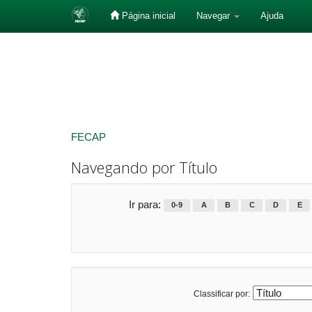
Página inicial
Navegar
Ajuda
Skip
navigation
FECAP
Navegando por Título
Ir para:
0-9
A
B
C
D
E
Classificar por: