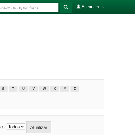
Entrar em:
S
T
U
V
W
X
Y
Z
(s):