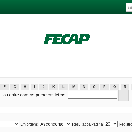
F
G
H
I
J
K
L
M
N
O
P
Q
R
ou entre com as primeiras letras:
Em ordem:
Resultados/Página
Registro