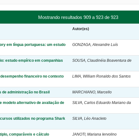
Mostrando resultados 909 a 923 de 923
Autor(es)
tory em língua portuguesa: um estudo
GONZAGA, Alexandre Luís
rio: estudo empírico em companhias
SOUSA, Claudinéia Boaventura de
e desempenho financeiro no contexto
LIMA, William Ronaldo dos Santos
s de administração no Brasil
MARCHIANO, Marcello
e modelo alternativo de avaliação de
SILVA, Carlos Eduardo Mariano da
scursos utilizados no programa Shark
SILVA, Léo Anacleto
tiplo, comparáveis e cálculo
JANOTI, Mariana Iervolino