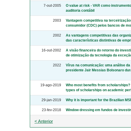
7-out-2005
O value at risk - VAR como instrumento
auditoria contábil
2003
Vantagem competitiva na terceirização 
consumidor (CDC) pelos bancos de m
2002
As vantagens competitivas das organ
das características distintivas de emp
16-out-2002
A visão financeira do retorno do inves
de otimização da tecnologia da exceçã
2022
Vírus na comunicação: uma análise d
presidente Jair Messias Bolsonaro du
19-ago-2019
Who most benefits from scholarships? T
types of scholarships on academic pe
29-jan-2019
Why it is important for the Brazilian MS
23-fev-2018
Window dressing em fundos de investi
< Anterior