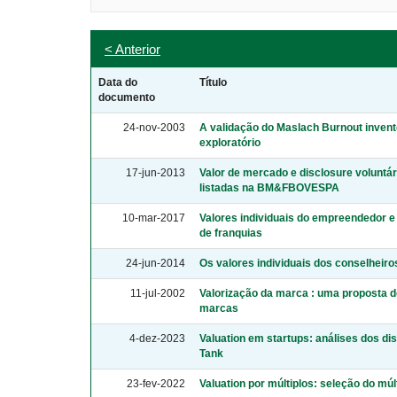
< Anterior
Data do
Título
documento
24-nov-2003
A validação do Maslach Burnout inven
exploratório
17-jun-2013
Valor de mercado e disclosure voluntá
listadas na BM&FBOVESPA
10-mar-2017
Valores individuais do empreendedor 
de franquias
24-jun-2014
Os valores individuais dos conselheiro
11-jul-2002
Valorização da marca : uma proposta d
marcas
4-dez-2023
Valuation em startups: análises dos di
Tank
23-fev-2022
Valuation por múltiplos: seleção do múl