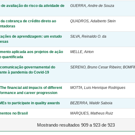
 de avaliação do risco da atividade de
GUERRA, Andre de Souza
da cobrança de crédito direto ao
QUADROS, Adalberto Stein
ontadoras
izações de aprendizagem: um estudo
SILVA, Reinaldo O. da
resas
timento aplicada aos projetos de ação
MELLE, Airton
o quantificada
a comunicação governamental do
SERENO, Bruno Cesar Ribeiro; BOMFIM
rante à pandemia do Covid-19
he financial aid impacts of different
MOTTA, Luis Henrique Rodrigues
rformance and career progression
MEs to participate in quality awards
BEZERRA, Waldir Saboia
mentos no Brasil
MARQUES, Matheus Ruiz
Mostrando resultados 909 a 923 de 923