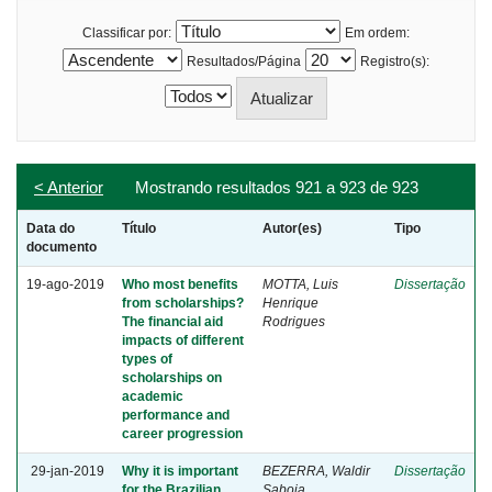
Classificar por:
Em ordem:
Resultados/Página
Registro(s):
< Anterior
Mostrando resultados 921 a 923 de 923
Data do
Título
Autor(es)
Tipo
documento
19-ago-2019
Who most benefits
MOTTA, Luis
Dissertação
from scholarships?
Henrique
The financial aid
Rodrigues
impacts of different
types of
scholarships on
academic
performance and
career progression
29-jan-2019
Why it is important
BEZERRA, Waldir
Dissertação
for the Brazilian
Saboia