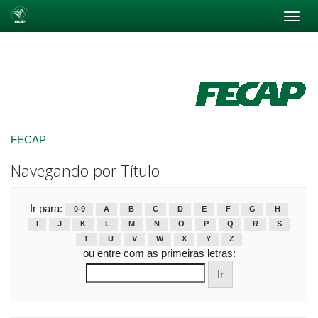
Skip
navigation
FECAP
Navegando por Título
Ir para:
0-9
A
B
C
D
E
F
G
H
I
J
K
L
M
N
O
P
Q
R
S
T
U
V
W
X
Y
Z
ou entre com as primeiras letras: