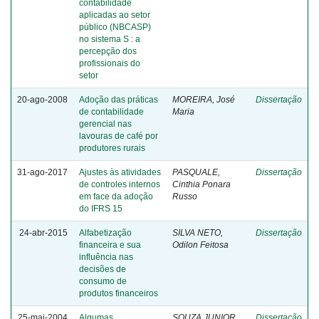
contabilidade
aplicadas ao setor
público (NBCASP)
no sistema S : a
percepção dos
profissionais do
setor
20-ago-2008
Adoção das práticas
MOREIRA, José
Dissertação
de contabilidade
Maria
gerencial nas
lavouras de café por
produtores rurais
31-ago-2017
Ajustes às atividades
PASQUALE,
Dissertação
de controles internos
Cinthia Ponara
em face da adoção
Russo
do IFRS 15
24-abr-2015
Alfabetização
SILVA NETO,
Dissertação
financeira e sua
Odilon Feitosa
influência nas
decisões de
consumo de
produtos financeiros
25-mai-2004
Algumas
SOUZA JUNIOR,
Dissertação