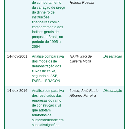
do comportamento
Helena Rosella
da variação de preço
do dinheiro de
instituições
financeiras com o
comportamento dos
índices gerais de
preços no Brasil, no
período de 1995 a
2004
14-nov-2001
Análise comparativa
RAPP, Iraci de
Dissertação
dos modelos de
Oliveira Motta
demonstração dos
fluxos de caixa,
segundo o IASB,
FASB e IBRACON
14-dez-2016
Análise comparativa
Luscri, José Paulo
Dissertação
dos resultados das
Albanez Ferreira
empresas do ramo
de construção civil
que adotam
relatórios de
sustentabilidade em
suas divulgações