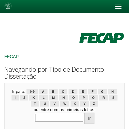
Skip
navigation
FECAP
Navegando por Tipo de Documento
Dissertação
Ir para:
0-9
A
B
C
D
E
F
G
H
I
J
K
L
M
N
O
P
Q
R
S
T
U
V
W
X
Y
Z
ou entre com as primeiras letras: