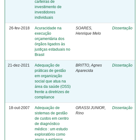
carteiras de
investimento de
investidores
individuais
26-fev-2018
Acuracidade na
SOARES,
Dissertação
execução
Henrique Melo
orçamentária dos
órgãos ligados às
justiças estaduais no
Brasil
21-dez-2021
Adequação de
BRITTO, Agnes
Dissertação
práticas de gestão
Aparecida
em organização
social que atua na
área da saúde (OSS)
frente a diretrizes de
compliance
18-out-2007
Adequação de
GRASSI JUNIOR,
Dissertação
sistemas de gestão
Rino
de custos em centro
de diagnóstico
médico : um estudo
exploratório como
apoio a estágios