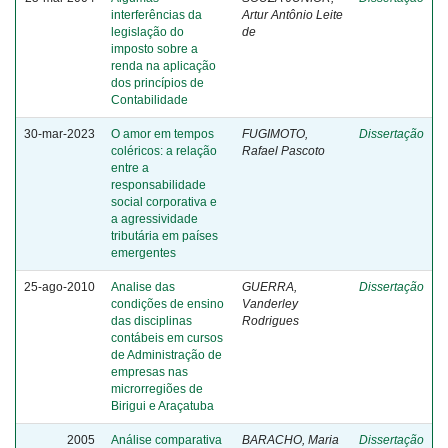
interferências da
Artur Antônio Leite
legislação do
de
imposto sobre a
renda na aplicação
dos princípios de
Contabilidade
30-mar-2023
O amor em tempos
FUGIMOTO,
Dissertação
coléricos: a relação
Rafael Pascoto
entre a
responsabilidade
social corporativa e
a agressividade
tributária em países
emergentes
25-ago-2010
Analise das
GUERRA,
Dissertação
condições de ensino
Vanderley
das disciplinas
Rodrigues
contábeis em cursos
de Administração de
empresas nas
microrregiões de
Birigui e Araçatuba
2005
Análise comparativa
BARACHO, Maria
Dissertação