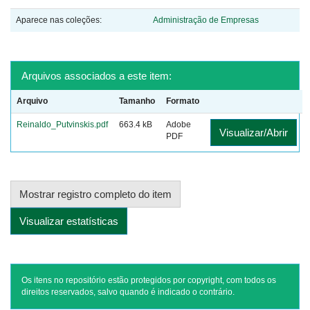
Aparece nas coleções:
Administração de Empresas
Arquivos associados a este item:
Arquivo
Tamanho
Formato
Reinaldo_Putvinskis.pdf
663.4 kB
Adobe
Visualizar/Abrir
PDF
Mostrar registro completo do item
Visualizar estatísticas
Os itens no repositório estão protegidos por copyright, com todos os
direitos reservados, salvo quando é indicado o contrário.