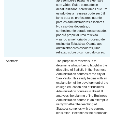
apresentou-se bastante extensa e
com vários títulos esgotados e
desatualizados. Acreditamos que um
estudo desta natureza pode ser útil
tanto para os professores quanto
para os administradores escolares.
No caso dos docentes, o
conhecimento gerado nesse estudo,
poderá propiciar uma reflexão
visando a melhoria do processo de
ensino da Estatística. Quanto aos
administradores escolares, uma
reflexão sobre o currículo do curso.
Abstract:
The purpose of this work is to
determine what is being taught in the
discipline of Statistic in the Business
Administration courses of the city of
São Paulo. This study begins with an
explanation of the development of the
college education and of Business
Administration courses in Brazil. It
analyzes the planing of the Business
Administration course in an attempt to
verify whether the teaching of
Statistics complies with the current
legislation. It examines the proposals