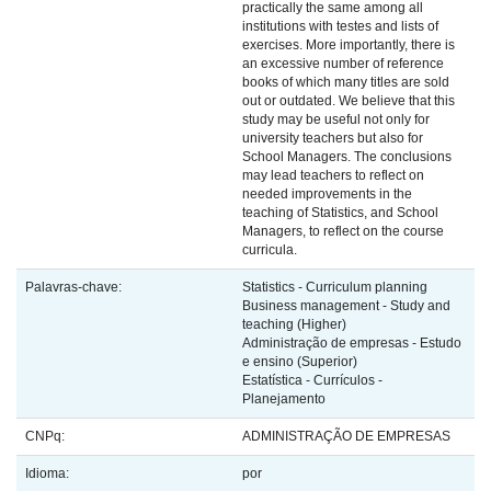
practically the same among all
institutions with testes and lists of
exercises. More importantly, there is
an excessive number of reference
books of which many titles are sold
out or outdated. We believe that this
study may be useful not only for
university teachers but also for
School Managers. The conclusions
may lead teachers to reflect on
needed improvements in the
teaching of Statistics, and School
Managers, to reflect on the course
curricula.
Palavras-chave:
Statistics - Curriculum planning
Business management - Study and
teaching (Higher)
Administração de empresas - Estudo
e ensino (Superior)
Estatística - Currículos -
Planejamento
CNPq:
ADMINISTRAÇÃO DE EMPRESAS
Idioma:
por