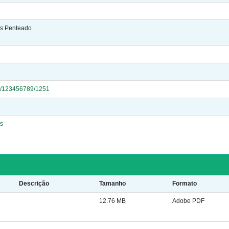
es Penteado
dle/123456789/1251
s
Descrição
Tamanho
Formato
12.76 MB
Adobe PDF