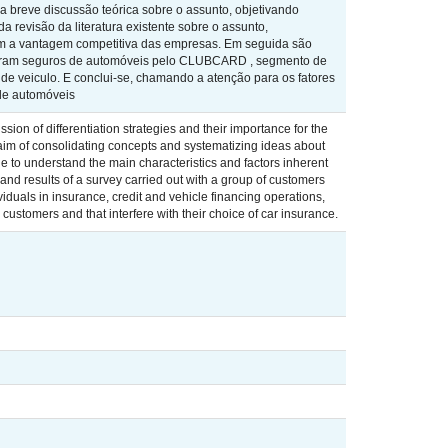
a breve discussão teórica sobre o assunto, objetivando
a revisão da literatura existente sobre o assunto,
 com a vantagem competitiva das empresas. Em seguida são
rataram seguros de automóveis pelo CLUBCARD , segmento de
e veiculo. E conclui-se, chamando a atenção para os fatores
 de automóveis
sion of differentiation strategies and their importance for the
e aim of consolidating concepts and systematizing ideas about
ade to understand the main characteristics and factors inherent
 and results of a survey carried out with a group of customers
als in insurance, credit and vehicle financing operations,
 customers and that interfere with their choice of car insurance.