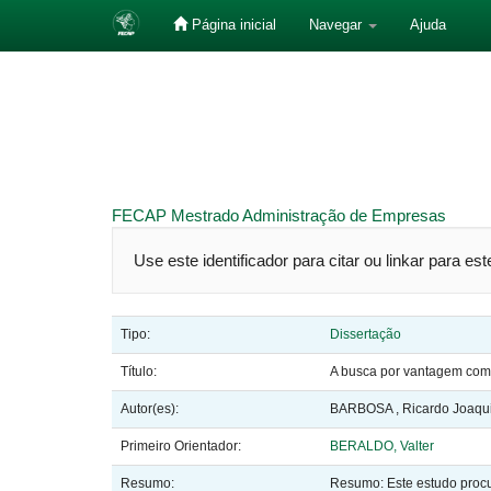
Página inicial
Navegar
Ajuda
Skip
navigation
FECAP
Mestrado
Administração de Empresas
Use este identificador para citar ou linkar para es
Tipo:
Dissertação
Título:
A busca por vantagem comp
Autor(es):
BARBOSA , Ricardo Joaqu
Primeiro Orientador:
BERALDO, Valter
Resumo:
Resumo: Este estudo procur