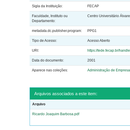
Sigla da Instituição:
FECAP
Faculdade, Instituto ou
Centro Universitário Álvar
Departamento:
metadata.dc.publisher.program:
PPG1
Tipo de Acesso:
Acesso Aberto
URI:
https://tede.fecap.br/han
Data do documento:
2001
Aparece nas coleções:
Administração de Empresa
Arquivos associados a este item:
Arquivo
Ricardo Joaquim Barbosa.pdf