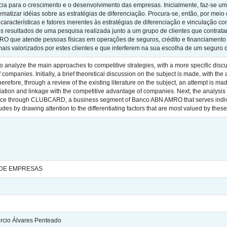
cia para o crescimento e o desenvolvimento das empresas. Inicialmente, faz-se um
ematizar idéias sobre as estratégias de diferenciação. Procura-se, então, por meio d
características e fatores inerentes às estratégias de diferenciação e vincuIação
os resultados de uma pesquisa realizada junto a um grupo de clientes que cont
 que atende pessoas físicas em operações de seguros, crédito e financiamento d
ais valorizados por estes clientes e que interferem na sua escolha de um seguro
to analyze the main approaches to competitive strategies, with a more specific discus
ompanies. Initially, a brief theoretical discussion on the subject is made, with th
Therefore, through a review of the existing literature on the subject, an attempt is m
entiation and linkage with the competitive advantage of companies. Next, the analysis
nce through CLUBCARD, a business segment of Banco ABN AMRO that serves individu
des by drawing attention to the differentiating factors that are most valued by these
 DE EMPRESAS
cio Álvares Penteado