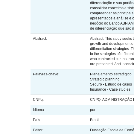
diferenciação e sua portân
consolidar conceitos e sist
compreender as principais 
apresentados a análise e 
negócio do Banco ABN AMRO
de diferenciação que são m
Abstract:
Abstract: This study seeks 
growth and development of c
differentiation strategies. 
to the strategies of differ
who contracted car insura
are presented. And it conclu
Palavras-chave:
Planejamento estratégico
Strategic planning
Seguro - Estudo de casos
Insurance - Case studies
CNPq:
CNPQ::ADMINISTRAÇÃO
Idioma:
por
País:
Brasil
Editor:
Fundação Escola de Comér